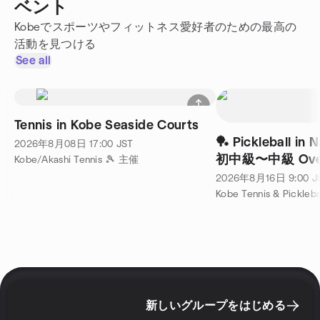
ベント
Kobeでスポーツやフィットネス愛好者のための最高の
活動を見つける
See all
Tennis in Kobe Seaside Courts
🏓 Pickleball in Nagata, Kobe 🏓
2026年8月08日
17:00
JST
初中級〜中級 Over
Kobe/Akashi Tennis 🎾 主催
intermediate leve
2026年8月16日
9:00
J
新しいグループをはじめる