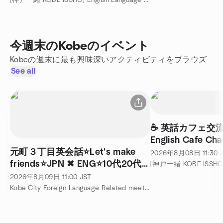
[神戸一緒 KOBE ISSHO] English Language & Cultural Exchange 主催
今週末のKobeのイベント
Kobeの週末に最も興味深いアクティビティをブラウズ
See all
☕ 英話カフェ交流 @
English Cafe Ch
元町３丁目英会話⭐Let's make
2026年8月08日
11:30
friends⭐JPN ✖ ENG⭐10代20代
30代meetup⭐タイチ LANGUAGE
2026年8月09日
11:00
JST
EXCHANGE
Kobe City Foreign Language Related meetup group 主催