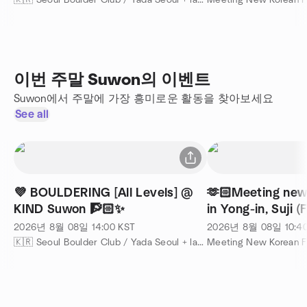
🇰🇷 Seoul Boulder Club / Yada Seoul + language exchange 주최
이번 주말 Suwon의 이벤트
Suwon에서 주말에 가장 흥미로운 활동을 찾아보세요
See all
💜 BOULDERING [All Levels] @
🫶🏻Meeting new
KIND Suwon 🧗🏻✨
in Yong-in, Suji (
foreigners)
2026년 8월 08일
14:00
KST
2026년 8월 08일
10:4
🇰🇷 Seoul Boulder Club / Yada Seoul + language exchange 주최