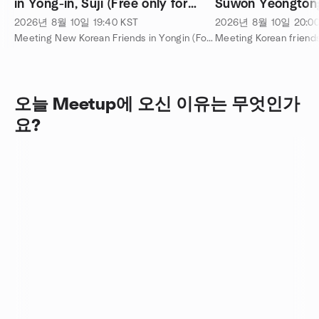
in Yong-in, Suji (Free only for
Suwon Yeongtong
foreigners)
foreigners)
2026년 8월 10일
19:40
KST
2026년 8월 10일
20:0
Meeting New Korean Friends in Yongin (For Foreigners) 주최
오늘 Meetup에 오신 이유는 무엇인가
요?