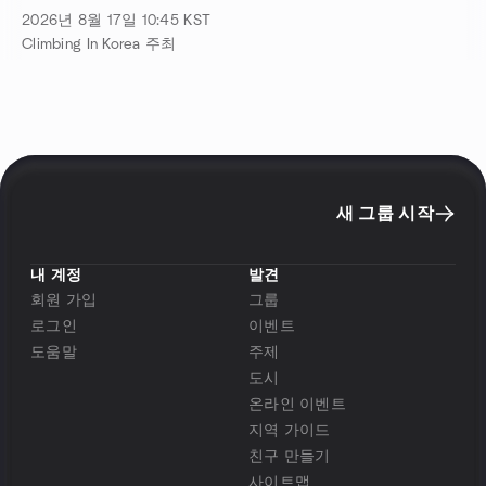
2026년 8월 17일
10:45
KST
Climbing In Korea 주최
새 그룹 시작
내 계정
발견
회원 가입
그룹
로그인
이벤트
도움말
주제
도시
온라인 이벤트
지역 가이드
친구 만들기
사이트맵