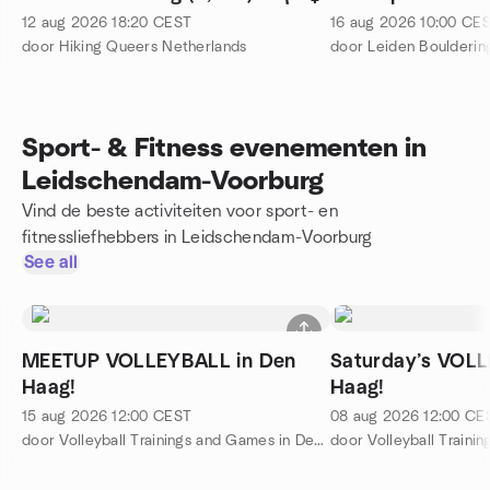
12 aug 2026
18:20
CEST
16 aug 2026
10:00
CE
door Hiking Queers Netherlands
door Leiden Boulderin
Sport- & Fitness evenementen in
Leidschendam-Voorburg
Vind de beste activiteiten voor sport- en
fitnessliefhebbers in Leidschendam-Voorburg
See all
MEETUP VOLLEYBALL in Den
Saturday’s VOLL
Haag!
Haag!
15 aug 2026
12:00
CEST
08 aug 2026
12:00
CE
door Volleyball Trainings and Games in Den Haag ( Intermediate/Ad