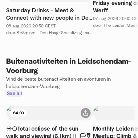
Friday evening d
Saturday Drinks - Meet &
Werff
Connect with new people in Den
07 aug 2026
20:00
CE
Haag
door The Leiden Meet
08 aug 2026
20:30
CEST
door BeSquare - Den Haag: Socializing made Fun and Easy
Buitenactiviteiten in Leidschendam-
Voorburg
Vind de beste buitenactiviteiten en avonturen in
Leidschendam-Voorburg
See all
€4.00
☀️🌕Total eclipse of the sun -
Monthly Leiden 
walk and viewing (6,1km) 🏳️‍🌈🏳️‍⚧️
Meetup: Cli