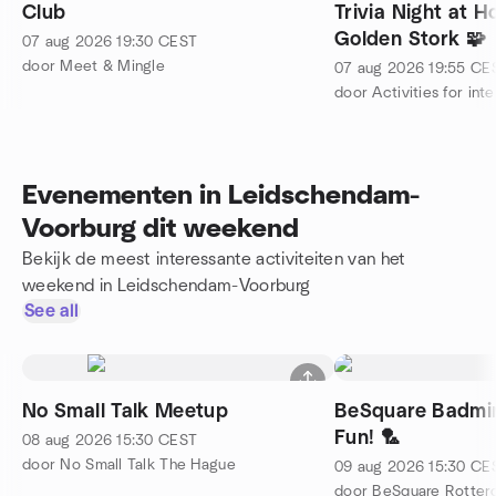
Club
Trivia Night at H
Golden Stork 🧩
07 aug 2026
19:30
CEST
door Meet & Mingle
07 aug 2026
19:55
CE
Evenementen in Leidschendam-
Voorburg dit weekend
Bekijk de meest interessante activiteiten van het
weekend in Leidschendam-Voorburg
See all
No Small Talk Meetup
BeSquare Badmin
Fun! 🏸
08 aug 2026
15:30
CEST
door No Small Talk The Hague
09 aug 2026
15:30
CE