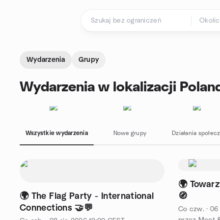
Przejdź do treści
Strona główna
Wydarzenia
Grupy
Wydarzenia w lokalizacji Polan
Wszystkie wydarzenia
Nowe grupy
Działania społec
🌍 Towarz
🌍 The Flag Party - International
🧭
Connections 🤝💬
Co czw.
·
06