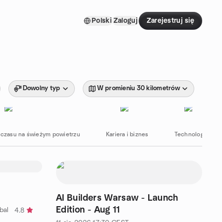
Polski
Zaloguj
Zarejestruj się
Dowolny typ
W promieniu 30 kilometrów
 czasu na świeżym powietrzu
Kariera i biznes
Technologia
AI Builders Warsaw - Launch
Edition - Aug 11
bal
4.8