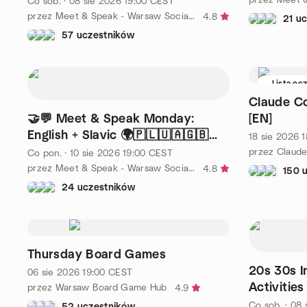
Co sob.
·
08 sie 2026
19:00
CEST
przez Meet & Speak - Warsaw Social & Language Exchange
4.8
21 u
57 uczestników
Lista oc
Claude C
🤝💬 Meet & Speak Monday:
[EN]
English + Slavic 🌍🇵🇱🇺🇦🇬🇧
18 sie 2026
1
🇷🇺🌍
przez Claud
Co pon.
·
10 sie 2026
19:00
CEST
przez Meet & Speak - Warsaw Social & Language Exchange
4.8
150 
24 uczestników
Thursday Board Games
20s 30s I
06 sie 2026
19:00
CEST
Activitie
przez Warsaw Board Game Hub
4.9
Co sob.
·
08 
52 uczestników