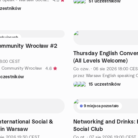
4.8
51 uczestników
czestników
zekujących
ommunity Wrocław #2
Thursday English Conver
(All Levels Welcome)
8:00
CEST
e Community Wrocław
4.6
Co czw.
·
06 sie 2026
18:00
CES
przez Warsaw English speaking 
uczestników
15 uczestników
9 miejsca pozostało
nternational Social &
Networking and Drinks: 
s in Warsaw
Social Club
sie 2026
19:30
CEST
Co pt.
·
07 sie 2026
19:00
CEST