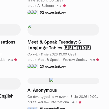
11 sie 2026
17:30
CEST
przez AI Builders
4.7
62 uczestników
sations
Meet & Speak Tuesday: 6
Language Tables 🇫🇷🇮🇹🇩🇪
🇨🇳🇬🇷🇳🇴🇸🇪
T
Co wt.
·
11 sie 2026
19:00
CEST
Club
przez Meet & Speak - Warsaw Social & Language Exchange
5.0
4.8
20 uczestników
AI Anonymous
English
Co dwa tygodnie w czw.
·
13 sie 2026
19:00
CEST
przez Warsaw International
4.7
15 uczestników