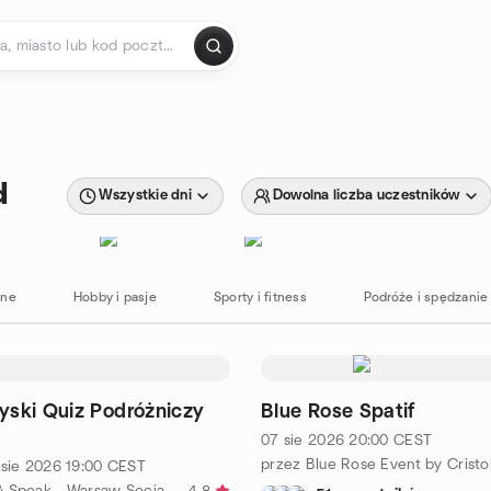
d
Wszystkie dni
Dowolna liczba uczestników
zne
Hobby i pasje
Sporty i fitness
Podróże i spędzanie
yski Quiz Podróżniczy
Blue Rose Spatif
07 sie 2026
20:00
CEST
przez Blue Rose Event by Cristo
 sie 2026
19:00
CEST
przez Meet & Speak - Warsaw Social & Language Exchange