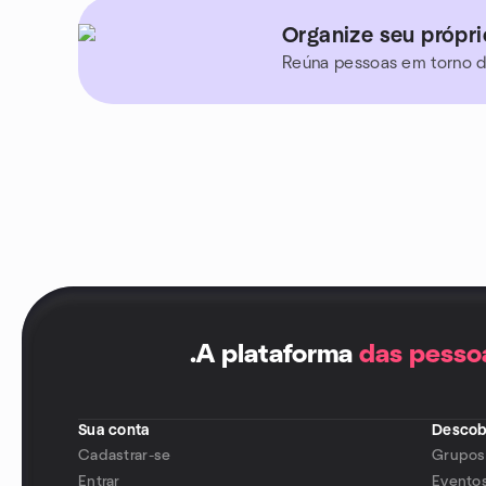
Organize seu própr
Reúna pessoas em torno d
.
A plataforma
das pesso
Sua conta
Descob
Cadastrar-se
Grupos
Entrar
Evento