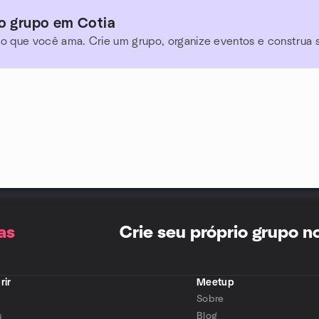
io grupo em Cotia
o que você ama. Crie um grupo, organize eventos e construa
as
Crie seu próprio grupo 
rir
Meetup
Sobre
s
Blog