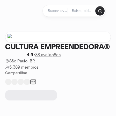
Ir para o conteúdo
Página inicial
CULTURA EMPREENDEDORA®
4.9
•
88 avaliações
São Paulo, BR
5.389 membros
Compartilhar