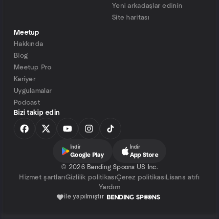
Yeni arkadaşlar edinin
Site haritası
Meetup
Hakkında
Blog
Meetup Pro
Kariyer
Uygulamalar
Podcast
Bizi takip edin
İndir
İndir
Google Play
App Store
©
2026 Bending Spoons US Inc.
Hizmet şartları
Gizlilik politikası
Çerez politikası
Lisans atıfı
Yardım
ile yapılmıştır