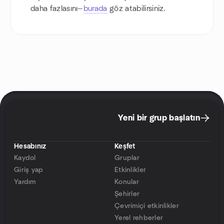
daha fazlasını—
burada
göz atabilirsiniz.
Yeni bir grup başlatın
Hesabınız
Keşfet
Kaydol
Gruplar
Giriş yap
Etkinlikler
Yardım
Konular
Şehirler
Çevrimiçi etkinlikler
Yerel rehberler