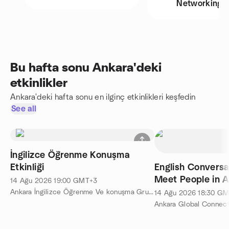
Networking
Bu hafta sonu Ankara'deki
etkinlikler
Ankara'deki hafta sonu en ilginç etkinlikleri keşfedin
See all
İngilizce Öğrenme Konuşma
Etkinliği
English Conversat
Meet People in 
14 Ağu 2026
19:00
GMT+3
Ankara İngilizce Öğrenme Ve konuşma Grubu tarafından
14 Ağu 2026
18:30
GM
Ankara Global Connect