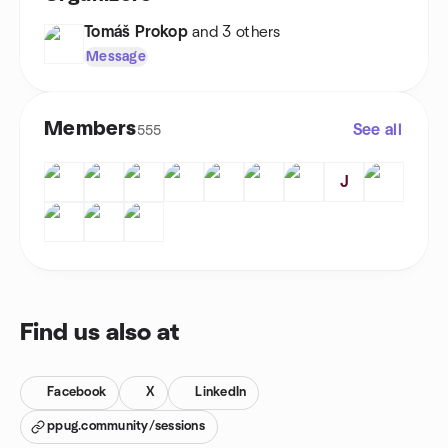
Tomáš Prokop
and 3 others
Message
Members
See all
555
J
Find us also at
Facebook
X
LinkedIn
ppug.community/sessions