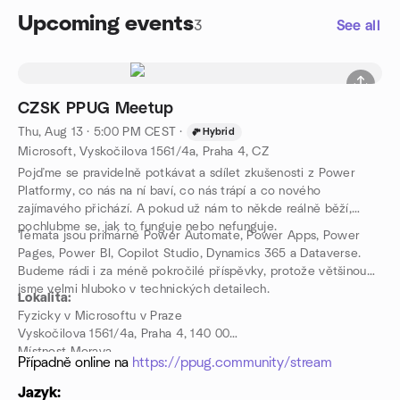
Upcoming events
3
See all
CZSK PPUG Meetup
Thu, Aug 13 · 5:00 PM CEST
·
Hybrid
Microsoft, Vyskočilova 1561/4a, Praha 4, CZ
Pojďme se pravidelně potkávat a sdílet zkušenosti z Power
Platformy, co nás na ní baví, co nás trápí a co nového
zajímavého přichází. A pokud už nám to někde reálně běží,
pochlubme se, jak to funguje nebo nefunguje.
Témata jsou primárně Power Automate, Power Apps, Power
Pages, Power BI, Copilot Studio, Dynamics 365 a Dataverse.
Budeme rádi i za méně pokročilé příspěvky, protože většinou
jsme velmi hluboko v technických detailech.
Lokalita:
Fyzicky v Microsoftu v Praze
Vyskočilova 1561/4a, Praha 4, 140 00
Místnost Morava
Případně online na
https://ppug.community/stream
Jazyk: