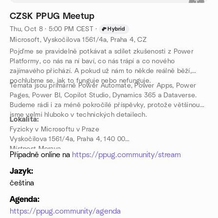
CZSK PPUG Meetup
Thu, Oct 8 · 5:00 PM CEST
·
Hybrid
Microsoft, Vyskočilova 1561/4a, Praha 4, CZ
Pojďme se pravidelně potkávat a sdílet zkušenosti z Power
Platformy, co nás na ní baví, co nás trápí a co nového
zajímavého přichází. A pokud už nám to někde reálně běží,
pochlubme se, jak to funguje nebo nefunguje.
Témata jsou primárně Power Automate, Power Apps, Power
Pages, Power BI, Copilot Studio, Dynamics 365 a Dataverse.
Budeme rádi i za méně pokročilé příspěvky, protože většinou
jsme velmi hluboko v technických detailech.
Lokalita:
Fyzicky v Microsoftu v Praze
Vyskočilova 1561/4a, Praha 4, 140 00
Místnost Morava
Případně online na
https://ppug.community/stream
Jazyk:
čeština
Agenda:
https://ppug.community/agenda