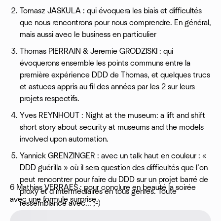
Tomasz JASKULA : qui évoquera les biais et difficultés
que nous rencontrons pour nous comprendre. En général,
mais aussi avec le business en particulier
Thomas PIERRAIN & Jeremie GRODZISKI : qui
évoquerons ensemble les points communs entre la
première expérience DDD de Thomas, et quelques trucs
et astuces appris au fil des années par les 2 sur leurs
projets respectifs.
Yves REYNHOUT : Night at the museum: a lift and shift
short story about security at museums and the models
involved upon automation.
Yannick GRENZINGER : avec un talk haut en couleur : «
DDD guérilla » où il sera question des difficultés que l’on
peut rencontrer pour faire du DDD sur un projet barré de
6 Mathias VERRAES : pour conclure en beauté la soirée
proxy et d’intermédiaires en tous genres. Toute
avec une formule surprise.
ressemblance avec... ;-)