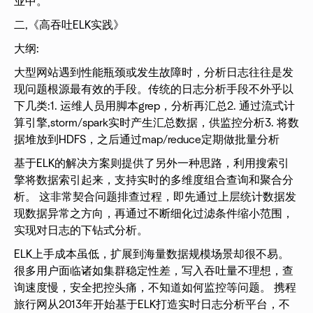
业中。
二,《高吞吐ELK实践》
大纲:
大型网站遇到性能瓶颈或发生故障时，分析日志往往是发
现问题根源最有效的手段。传统的日志分析手段不外乎以
下几类:1. 运维人员用脚本grep，分析再汇总2. 通过流式计
算引擎,storm/spark实时产生汇总数据，供监控分析3. 将数
据堆放到HDFS，之后通过map/reduce定期做批量分析
基于ELK的解决方案则提供了另外一种思路，利用搜索引
擎将数据索引起来，支持实时的多维度组合查询和聚合分
析。 这非常契合问题排查过程，即先通过上层统计数据发
现数据异常之方向，再通过不断细化过滤条件缩小范围，
实现对日志的下钻式分析。
ELK上手成本虽低，扩展到海量数据规模场景却很不易。
很多用户面临诸如集群稳定性差，写入吞吐量不理想，查
询速度慢，安全把控头痛，不知道如何监控等问题。 携程
旅行网从2013年开始基于ELK打造实时日志分析平台，不