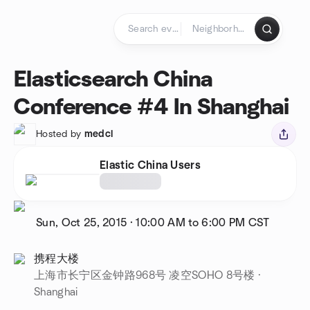
Skip to content
Homepage
Elasticsearch China
Conference #4 In Shanghai
Hosted by
medcl
Elastic China Users
Sun, Oct 25, 2015
·
10:00 AM to 6:00 PM
CST
携程大楼
上海市长宁区金钟路968号 凌空SOHO 8号楼 ·
Shanghai