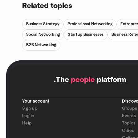
Related topics
Business Strategy
Professional Networking
Entrepre
Social Networking
Startup Businesses
Business Refe
B2B Networking
.
The
people
platform
Your account
Discove
Sign up
Groups
Log in
Events
Help
Topics
Cities