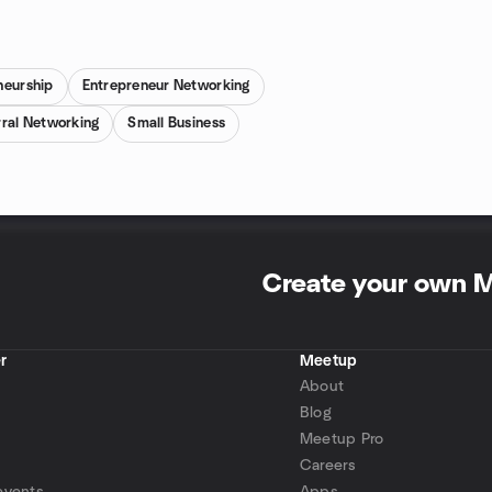
neurship
Entrepreneur Networking
rral Networking
Small Business
Create your own 
r
Meetup
About
Blog
Meetup Pro
Careers