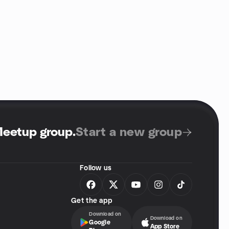
Meetup group
.
Start a new group
Follow us
Get the app
Download on
Download on
Google
App Store