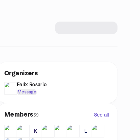
Organizers
Felix Rosario
Message
Members
See all
39
K
L