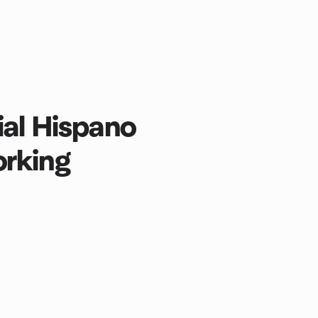
ial Hispano
orking