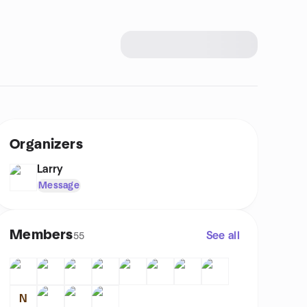
Organizers
Larry
Message
Members
See all
55
N