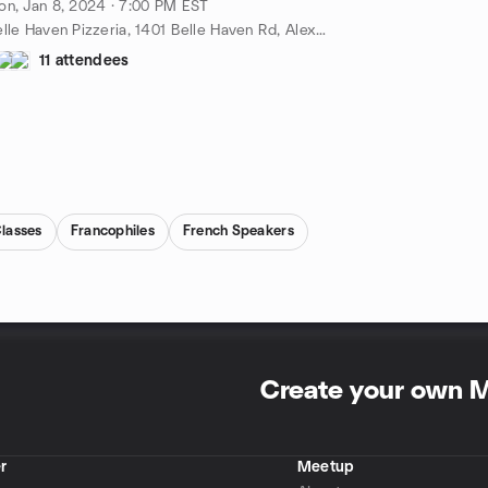
n, Jan 8, 2024 · 7:00 PM EST
Belle Haven Pizzeria, 1401 Belle Haven Rd, Alexandria, VA, US
11 attendees
lasses
Francophiles
French Speakers
Create your own 
r
Meetup