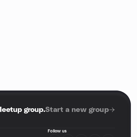
Meetup group
.
Start a new group
Follow us