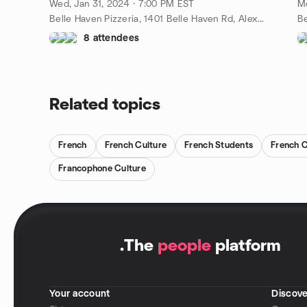
Wed, Jan 31, 2024 · 7:00 PM EST
Mo
Belle Haven Pizzeria, 1401 Belle Haven Rd, Alexandria, VA, US
8 attendees
Related topics
French
French Culture
French Students
French C
Francophone Culture
.
The
people
platform
Your account
Discove