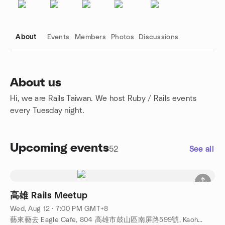
About
Events
Members
Photos
Discussions
About us
Hi, we are Rails Taiwan. We host Ruby / Rails events
Group links
every Tuesday night.
Upcoming events
52
See all
高雄 Rails Meetup
Wed, Aug 12 · 7:00 PM GMT+8
藝來藝去 Eagle Cafe, 804 高雄市鼓山區南屏路599號, Kaohsiung, TW