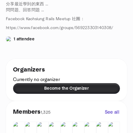
分享最近學到的東西 ...
問問題、回答問題 ...
Facebook Kaohsiung Rails Meetup 社團：
https://www.facebook.com/groups/569223303140308/
1 attendee
Organizers
Currently no organizer
Become the Organizer
Members
See all
1,325