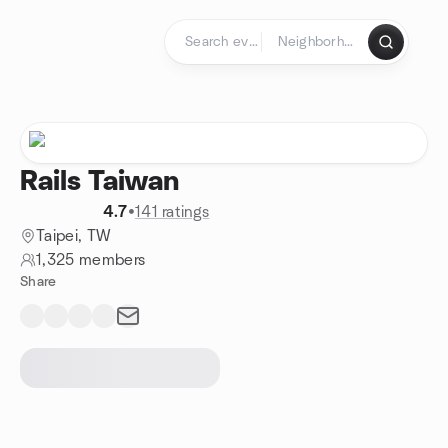
Skip to content
Homepage
Rails Taiwan
4.7
•
141 ratings
Taipei, TW
1,325 members
Share