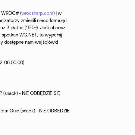
ia WROC# (
wrocsharp.com
) i w
zatorzy zmienili nieco formułę i
 3 płatne (150zł). Jeśli chcesz
em spotkań WG.NET, to wypełnij
emy dostępne nam wejściówki
2-06 00:00)
? (snack) - NIE ODBĘDZIE SIĘ
stem.Guid (snack) - NIE ODBĘDZIE