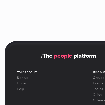
.
The
people
platform
Your account
Discove
Sign up
Groups
Log in
Events
Help
Topics
Cities
Online 