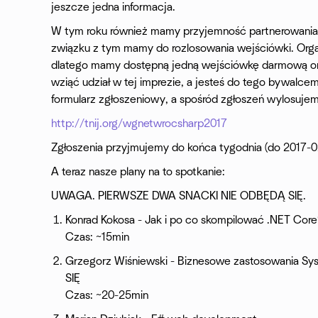
jeszcze jedna informacja.
W tym roku również mamy przyjemność partnerowan
związku z tym mamy do rozlosowania wejściówki. Organi
dlatego mamy dostępną jedną wejściówkę darmową oraz
wziąć udział w tej imprezie, a jesteś do tego bywalc
formularz zgłoszeniowy, a spośród zgłoszeń wylosuj
http://tnij.org/wgnetwrocsharp2017
Zgłoszenia przyjmujemy do końca tygodnia (do 2017-0
A teraz nasze plany na to spotkanie:
UWAGA. PIERWSZE DWA SNACKI NIE ODBĘDĄ SIĘ.
Konrad Kokosa - Jak i po co skompilować .NET Core
Czas: ~15min
Grzegorz Wiśniewski - Biznesowe zastosowania Sy
SIĘ
Czas: ~20-25min