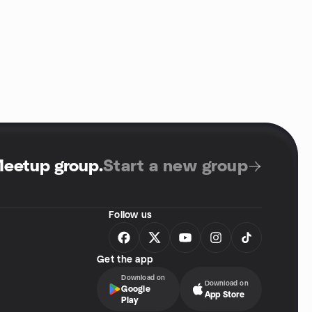
Meetup group
.
Start a new group
Follow us
Get the app
Download on
Download on
Google
App Store
Play