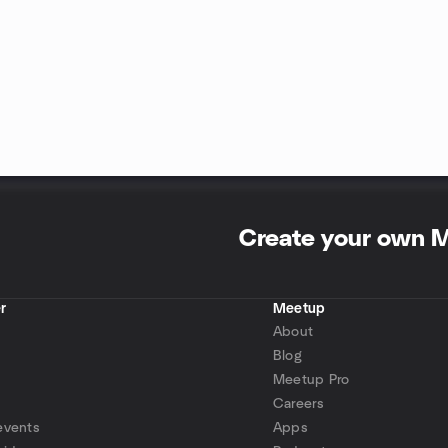
Create your own 
r
Meetup
About
Blog
Meetup Pro
Careers
events
Apps