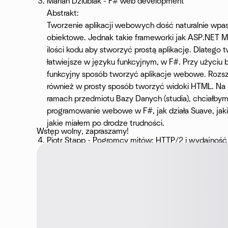
Marian Dziubiak - F# web development
Abstrakt:
Tworzenie aplikacji webowych dość naturalnie wpa
obiektowe. Jednak takie frameworki jak ASP.NET 
ilości kodu aby stworzyć prostą aplikację. Dlatego 
łatwiejsze w języku funkcyjnym, w F#. Przy użyciu b
funkcyjny sposób tworzyć aplikacje webowe. Rozsz
również w prosty sposób tworzyć widoki HTML. Na p
ramach przedmiotu Bazy Danych (studia), chciałb
programowanie webowe w F#, jak działa Suave, jak
jakie miałem po drodze trudności.
Wstęp wolny, zapraszamy!
Piotr Stapp - Pogromcy mitów: HTTP/2 i wydajno
Abstrakt:
Wielu deweloperów pokłada nadzieje w HTTP/2, któ
powszechny. Jednakże, czy wszystkie problemy zo
Zaczniemy od historii, dotkniemy tego co jest dzisia
przyszłości. Uwzględniając m.in: HTTP/2, FLIF i 
Guide.
Kilka mitów i pseudo-faktów zostanie sprawdzonych