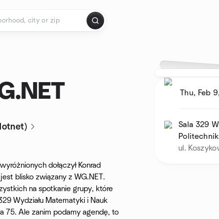
WG.NET
Thu, Feb 9
Sala 329 W
otnet)
Politechni
ul. Koszyk
wyróżnionych dołączył Konrad
jest blisko związany z WG.NET.
stkich na spotkanie grupy, które
i 329 Wydziału Matematyki i Nauk
owa 75. Ale zanim podamy agendę, to