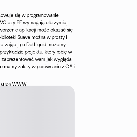
sowuje się w programowanie
MVC czy EF wymagają olbrzymiej
tworzenie aplikacji może okazać się
iblioteki Suave można w prosty i
erzając ją o DotLiquid możemy
rzykładzie projektu, który robię w
ym zaprezentować wam jak wygląda
ie mamy zalety w porównaniu z C# i
ść stron WWW
ry już wkrótce ma być
staną magicznie rozwiązane?
j, a potem skupimy się na najbliższej
WebP czy Google HTML/CSS Style
 i obalonych na żywo.