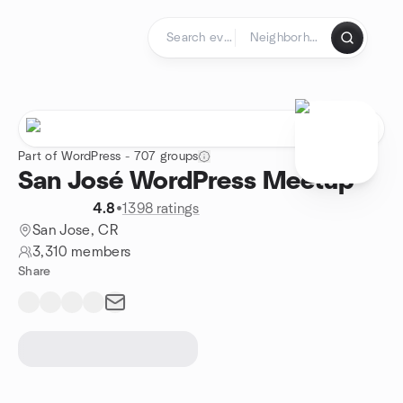
Skip to content
Homepage
Part of WordPress - 707 groups
San José WordPress Meetup
4.8
•
1398 ratings
San Jose, CR
3,310 members
Share