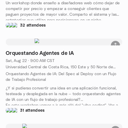
Un workshop donde enseño a diseñadores web cómo dejar de
competir por precio y empezar a conseguir clientes que
paguen proyectos de mayor valor. Comparto el sistema y las
estrategias que utilizo para posicionarse en un nicho,
32 attendees
diferenciar su servicio, generar oportunidades de negocio y
cerrar proyectos high ticket en un plazo de 30 días o menos,
sin depender de plataformas freelance ni bajar sus precios para
conseguir trabajo.
Orquestando Agentes de IA
Sat, Aug 22 · 9:00 AM CST
Universidad Central de Costa Rica, 150 Este y 50 Norte de Iglesia Santa Teresita, San José, Barrio Escalante, 10101, San José, CR
Orquestando Agentes de IA: Del Spec al Deploy con un Flujo
de Trabajo Profesional
¿Y si pudieras convertir una idea en una aplicación funcional,
testeada y desplegada en la nube — todo orquestando agentes
de IA con un flujo de trabajo profesional?
En este workshop vamos a ir más allá del "vibe coding". Vas a
31 attendees
aprender a trabajar con agentes de IA usando metodologías
reales de ingeniería de software como Spec-Driven
Development y Behavior-Driven Development (BDD), donde