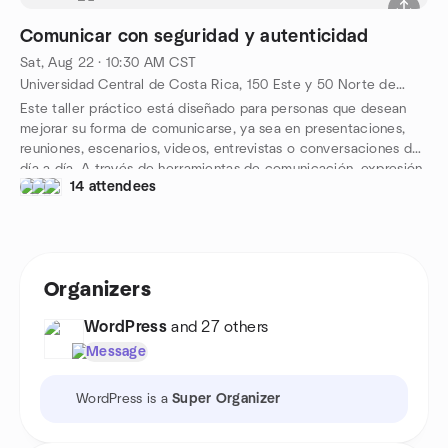
primero definimos qué queremos construir y cómo se debe
comportar — y luego dejamos que los agentes generen, iteren y
Comunicar con seguridad y autenticidad
validen el código por nosotros.
Pero no nos quedamos en el código. Vamos a cerrar el ciclo
Sat, Aug 22 · 10:30 AM CST
completo integrando herramientas de infraestructura y CI/CD
Universidad Central de Costa Rica, 150 Este y 50 Norte de Iglesia Santa Teresita, San José, Barrio Escalante, 10101, San José, CR
con GitHub CLI (gh) y Google Cloud CLI (gcloud) para que tu
Este taller práctico está diseñado para personas que desean
aplicación no solo funcione en local, sino que llegue a
mejorar su forma de comunicarse, ya sea en presentaciones,
producción.
reuniones, escenarios, videos, entrevistas o conversaciones del
día a día. A través de herramientas de comunicación, expresión
14 attendees
oral, lenguaje corporal e improvisación, los participantes
aprenderán técnicas para manejar los nervios, expresarse con
mayor claridad y conectar de manera más auténtica con los
demás. No se trata de hablar perfecto, sino de aprender a
comunicar con más seguridad y confianza.
Organizers
WordPress
and 27 others
Message
WordPress is a
Super Organizer