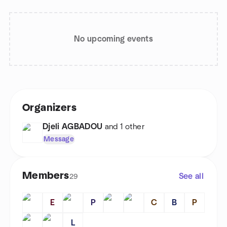
No upcoming events
Organizers
Djeli AGBADOU
and 1 other
Message
Members
See all
29
E
P
C
B
P
L