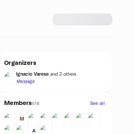
Organizers
Ignacio Varese
and 2 others
Message
Members
See all
578
M
A