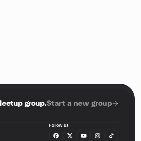
Meetup group
.
Start a new group
Follow us