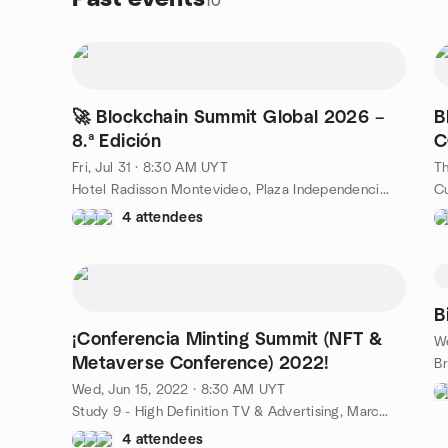
10
🚀 Blockchain Summit Global 2026 –
B
8.ª Edición
C
Fri, Jul 31 · 8:30 AM UYT
Th
Hotel Radisson Montevideo, Plaza Independencia 759, Montevideo, UY
4 attendees
B
¡Conferencia Minting Summit (NFT &
We
Metaverse Conference) 2022!
Wed, Jun 15, 2022 · 8:30 AM UYT
Study 9 - High Definition TV & Advertising, Marcelino Sosa 2125, Montevideo, De, UY
4 attendees