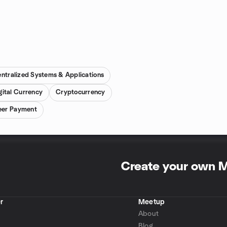
ntralized Systems & Applications
gital Currency
Cryptocurrency
Peer Payment
Create your own 
r
Meetup
About
Blog