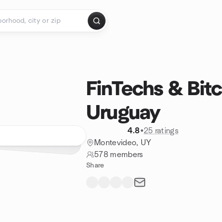
FinTechs & Bitc
Uruguay
4.8
•
25 ratings
Montevideo, UY
578 members
Share