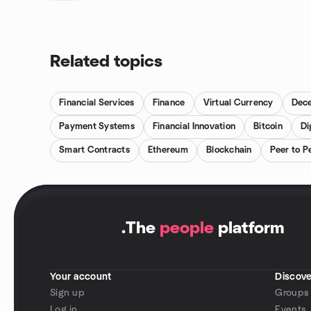
Related topics
Financial Services
Finance
Virtual Currency
Dece
Payment Systems
Financial Innovation
Bitcoin
Di
Smart Contracts
Ethereum
Blockchain
Peer to 
.
The
people
platform
Your account
Discove
Sign up
Groups
Log in
Events