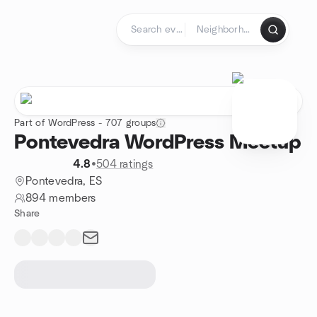
Skip to content
Homepage
Part of WordPress - 707 groups
Pontevedra WordPress Meetup
4.8
•
504 ratings
Pontevedra, ES
894 members
Share