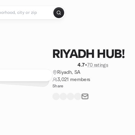
RIYADH HUB!
4.7
•
70 ratings
Riyadh, SA
3,021 members
Share