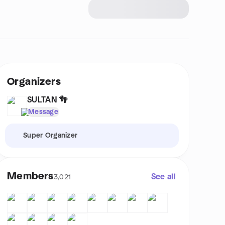
Organizers
SULTAN 👣
Message
Super Organizer
Members
See all
3,021