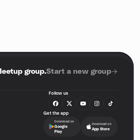
Meetup group
.
Start a new group
Follow us
Get the app
Download on
Download on
Google
App Store
Play