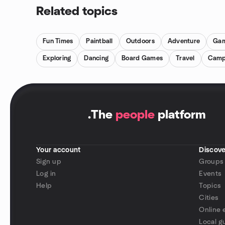
Related topics
Fun Times
Paintball
Outdoors
Adventure
Gam
Exploring
Dancing
Board Games
Travel
Camp
.
The
people
platform
Your account
Discove
Sign up
Groups
Log in
Events
Help
Topics
Cities
Online 
Local g