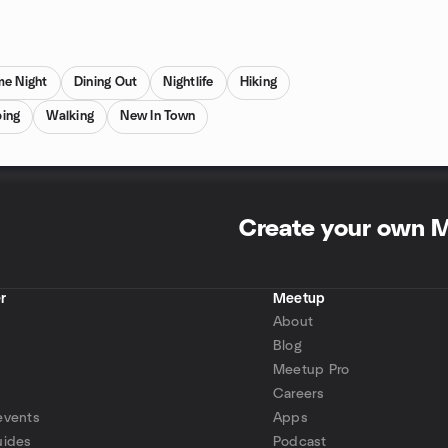
e Night
Dining Out
Nightlife
Hiking
ing
Walking
New In Town
Create your own 
r
Meetup
About
Blog
Meetup Pro
Careers
events
Apps
uides
Podcast