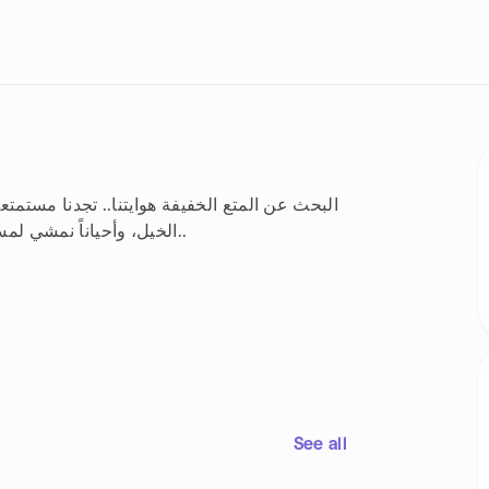
البحث عن المتع الخفيفة هوايتنا.. تجدنا مستمتع
الخيل، وأحياناً نمشي لمسافات طويلة، وأخرى ننطلق في سباقٍ لسيارات الكارتنق..
See all