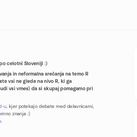
o celotni Sloveniji :)
vanja in neformalna srečanja na temo R
 ste vsi ne glede na nivo R, ki ga
 tudi vsi vmes) da si skupaj pomagamo pri
d-u
, kjer potekajo debate med delavnicami,
romno znanja :)
u
.