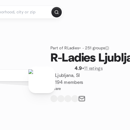
Part of RLadies+ - 251 groups
R-Ladies Ljublj
4.9
•
11 ratings
Ljubljana, SI
194 members
Share