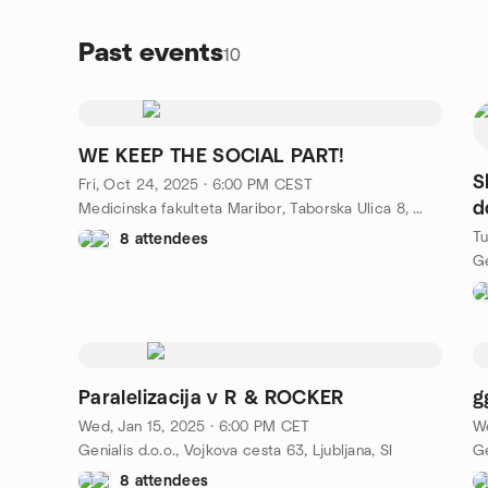
Past events
10
WE KEEP THE SOCIAL PART!
S
Fri, Oct 24, 2025 · 6:00 PM CEST
d
Medicinska fakulteta Maribor, Taborska Ulica 8, Upravna enota Maribor, SI
Tu
8 attendees
Ge
Paralelizacija v R & ROCKER
g
Wed, Jan 15, 2025 · 6:00 PM CET
W
Genialis d.o.o., Vojkova cesta 63, Ljubljana, SI
Ge
8 attendees