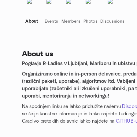
About
Events
Members
Photos
Discussions
About us
Poglavje R-Ladies v Ljubljani, Mariboru in ubistvu p
Group links
Organiziramo online in in-person delavnice, preda
(različni paketi, uporabe), algoritmov itd. Vabljeni
uporabljate (začetniki ali izkušeni uporabniki, pa
uporabi, mentoriranju in networkingu!
Na spodnjem linku se lahko pridružite našemu
Discor
se širijo koristne informacije in lahko najdete tudi og
Gradivo preteklih delavnic lahko najdete na
GITHUB-