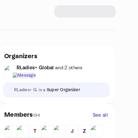
Organizers
RLadies+ Global
and 2 others
Message
RLadies+ G. is a
Super Organizer
Members
See all
194
T
J
Z