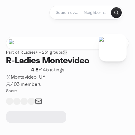
Skip to content
Homepage
Part of RLadies+ - 251 groups
R-Ladies Montevideo
4.8
•
145 ratings
Montevideo, UY
403 members
Share