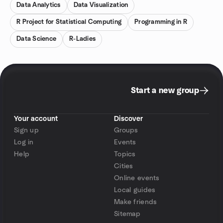
Data Analytics
Data Visualization
R Project for Statistical Computing
Programming in R
Data Science
R-Ladies
Start a new group
Your account
Discover
Sign up
Groups
Log in
Events
Help
Topics
Cities
Online events
Local guides
Make friends
Sitemap