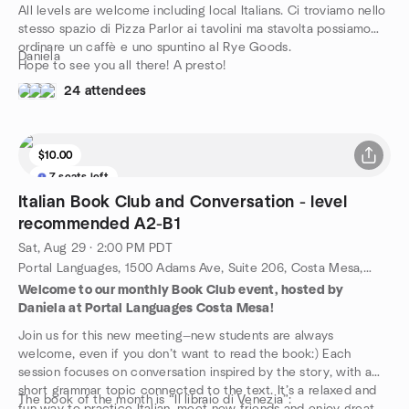
All levels are welcome including local Italians. Ci troviamo nello
stesso spazio di Pizza Parlor ai tavolini ma stavolta possiamo
ordinare un caffè e uno spuntino al Rye Goods.
Daniela
Hope to see you all there! A presto!
24 attendees
$10.00
7 seats left
Italian Book Club and Conversation - level
recommended A2-B1
Sat, Aug 29 · 2:00 PM PDT
Portal Languages, 1500 Adams Ave, Suite 206, Costa Mesa, CA, US
Welcome to our monthly Book Club event, hosted by
Daniela at Portal Languages Costa Mesa!
Join us for this new meeting—new students are always
welcome, even if you don’t want to read the book:) Each
session focuses on conversation inspired by the story, with a
short grammar topic connected to the text. It’s a relaxed and
The book of the month is “Il libraio di Venezia”: