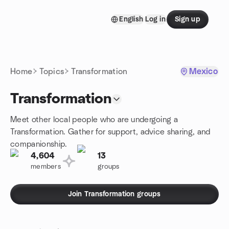
Skip to content
English
Log in
Sign up
Homepage
Home
Topics
Transformation
Mexico
Transformation
Meet other local people who are undergoing a
Transformation. Gather for support, advice sharing, and
companionship.
4,604
13
members
groups
Join Transformation groups