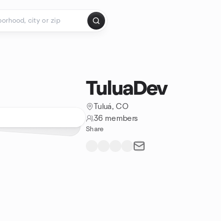
TuluaDev
Tuluá, CO
36 members
Share